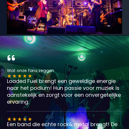
Wat onze fans zeggen
★
★
★
★
★
Loaded Fuel brengt een geweldige energie
naar het podium! Hun passie voor muziek is
aanstekelijk en zorgt voor een onvergetelijke
ervaring.
★
★
★
★
★
Een band die echte rock& metal brengt! De